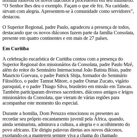
homilia motivou os novos diáconos a procederem em seu ministério.
“O Senhor lhes deu o exemplo. Façam o que ele fez. Na caridade,
sirvam com alegria. Apresentem-se à comunidade como servidores”,
destacou.
O Superior Regional, padre Paulo, agradeceu a presença de todos,
destacando que os novos diáconos fazem parte da família Consolata,
presente em quatro continentes e em mais de 27 países.
Em Curitiba
A celebração eucarística de Curitiba contou com a presença do
Superior Regional dos missionários da Consolata, padre Paulo Mzé,
além do reitor do Seminário Internacional João Batista Bísio, padre
Mauricio Guevara, o padre Patrick Shija, formador do Seminário
Filosófico, o padre Tamrat Mitore, o padre Osmar Zucato, vigário
paroquial, e o padre Thiago Silva, brasileiro em missão em Taiwan.
Também participaram diversos sacerdotes, diáconos amigos e leigos
missionários da Consolata, que vieram de várias regiões para
acompanhar este momento tão especial.
Durante a homilia, Dom Peruzzo emocionou os presentes ao
recordar seu próprio encantamento juvenil pela África, quando,
ainda seminarista, admirava a cultura, a alegria e o acolhimento do
povo africano. Ele dirigiu palavras diretas aos novos diáconos,
exortando-os a manterem sempre viva a chama do chamado