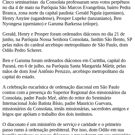
Cinco seminaristas da Consolata professaram seus votos perpétuos
no dia 4 de maio na Paróquia São Marcos Evangelista, bairro Pedra
Branca, zona norte da capital paulista: Gerald Ngula (queniano),
Henry Anyine (ugandense), Prosper Lupeke (tanzaniano), Ben
Nyongesa (queniano) e Garuma Barkessa (etíope).
Gerald, Henry e Prosper foram ordenados diáconos no dia 21 de
junho, na Paróquia Nossa Senhora Consolata, Jardim São Bento, SP
pelas mãos do cardeal arcebispo metropolitano de São Paulo, dom
Odilo Pedro Scherer.
Ben e Garuma foram ordenados diáconos em Curitiba, capital do
Paraná, em 6 de julho, na Paróquia Santa Margarida Mártir, pelas
mãos de dom José Antônio Peruzzo, arcebispo metropolitano da
capital do estado.
A celebração eucarística de ordenação diaconal em São Paulo
contou com a presença do Superior Regional dos missionários da
Consolata, padre Paulo Mzé, além do reitor do Seminário
Internacional João Batista Bísio, padre Mauricio Guevara,
missionários da Consolata, irmãs missionárias, sacerdotes amigos e
leigos que apóiam o trabalho dos dois institutos.
O diaconato é um ministério de serviço e caridade e o primeiro
passo rumo à ordenação presbiteral. Por isso, dom Odilo em sua