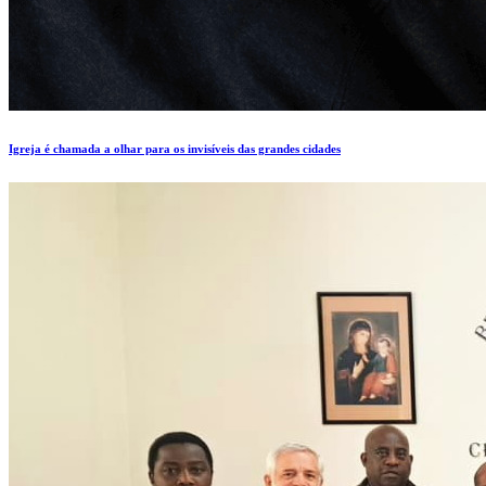
Igreja é chamada a olhar para os invisíveis das grandes cidades