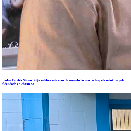
Padre Patrick Simon Shija celebra seis anos de sacerdócio marcados pela missão e pela
fidelidade ao chamado