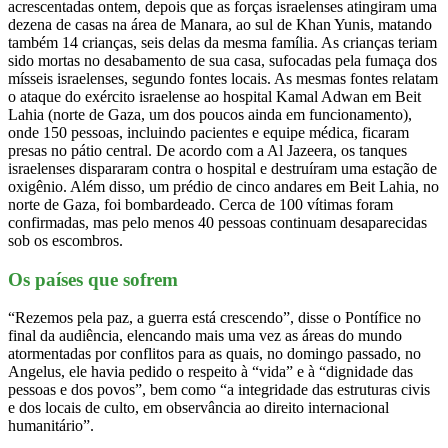
acrescentadas ontem, depois que as forças israelenses atingiram uma
dezena de casas na área de Manara, ao sul de Khan Yunis, matando
também 14 crianças, seis delas da mesma família. As crianças teriam
sido mortas no desabamento de sua casa, sufocadas pela fumaça dos
mísseis israelenses, segundo fontes locais. As mesmas fontes relatam
o ataque do exército israelense ao hospital Kamal Adwan em Beit
Lahia (norte de Gaza, um dos poucos ainda em funcionamento),
onde 150 pessoas, incluindo pacientes e equipe médica, ficaram
presas no pátio central. De acordo com a Al Jazeera, os tanques
israelenses dispararam contra o hospital e destruíram uma estação de
oxigênio. Além disso, um prédio de cinco andares em Beit Lahia, no
norte de Gaza, foi bombardeado. Cerca de 100 vítimas foram
confirmadas, mas pelo menos 40 pessoas continuam desaparecidas
sob os escombros.
Os países que sofrem
“Rezemos pela paz, a guerra está crescendo”, disse o Pontífice no
final da audiência, elencando mais uma vez as áreas do mundo
atormentadas por conflitos para as quais, no domingo passado, no
Angelus, ele havia pedido o respeito à “vida” e à “dignidade das
pessoas e dos povos”, bem como “a integridade das estruturas civis
e dos locais de culto, em observância ao direito internacional
humanitário”.