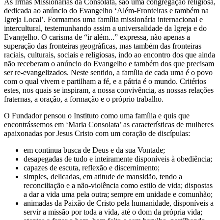
As Irmãs Missionárias da Consolata, são uma congregação religiosa,
dedicada ao anúncio do Evangelho ‘Além-Fronteiras e também na
Igreja Local’. Formamos uma família missionária internacional e
intercultural, testemunhando assim a universalidade da Igreja e do
Evangelho. O carisma de “ir além...” expressa, não apenas a
superação das fronteiras geográficas, mas também das fronteiras
raciais, culturais, sociais e religiosas, indo ao encontro dos que ainda
não receberam o anúncio do Evangelho e também dos que precisam
ser re-evangelizados. Neste sentido, a família de cada uma é o povo
com o qual vivem e partilham a fé, e a pátria é o mundo. Critérios
estes, nos quais se inspiram, a nossa convivência, as nossas relações
fraternas, a oração, a formação e o próprio trabalho.
O Fundador pensou o Instituto como uma família e quis que
encontrássemos em ‘Maria Consolata’ as características de mulheres
apaixonadas por Jesus Cristo com um coração de discípulas:
em continua busca de Deus e da sua Vontade;
desapegadas de tudo e inteiramente disponíveis à obediência;
capazes de escuta, reflexão e discernimento;
simples, delicadas, em atitude de mansidão, tendo a
reconciliação e a não-violência como estilo de vida; dispostas
a dar a vida uma pela outra; sempre em unidade e comunhão;
animadas da Paixão de Cristo pela humanidade, disponíveis a
servir a missão por toda a vida, até o dom da própria vida;