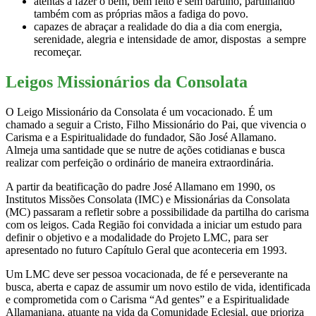
atentas a fazer o bem, bem feito e sem barulho, partilhando
também com as próprias mãos a fadiga do povo.
capazes de abraçar a realidade do dia a dia com energia,
serenidade, alegria e intensidade de amor, dispostas a sempre
recomeçar.
Leigos Missionários da Consolata
O Leigo Missionário da Consolata é um vocacionado. É um
chamado a seguir a Cristo, Filho Missionário do Pai, que vivencia o
Carisma e a Espiritualidade do fundador, São José Allamano.
Almeja uma santidade que se nutre de ações cotidianas e busca
realizar com perfeição o ordinário de maneira extraordinária.
A partir da beatificação do padre José Allamano em 1990, os
Institutos Missões Consolata (IMC) e Missionárias da Consolata
(MC) passaram a refletir sobre a possibilidade da partilha do carisma
com os leigos. Cada Região foi convidada a iniciar um estudo para
definir o objetivo e a modalidade do Projeto LMC, para ser
apresentado no futuro Capítulo Geral que aconteceria em 1993.
Um LMC deve ser pessoa vocacionada, de fé e perseverante na
busca, aberta e capaz de assumir um novo estilo de vida, identificada
e comprometida com o Carisma “Ad gentes” e a Espiritualidade
Allamaniana, atuante na vida da Comunidade Eclesial, que prioriza