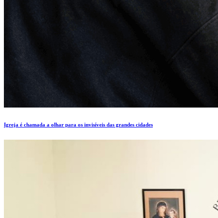
Igreja é chamada a olhar para os invisíveis das grandes cidades