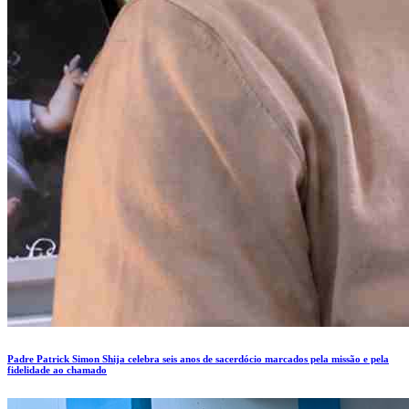
Padre Patrick Simon Shija celebra seis anos de sacerdócio marcados pela missão e pela
fidelidade ao chamado