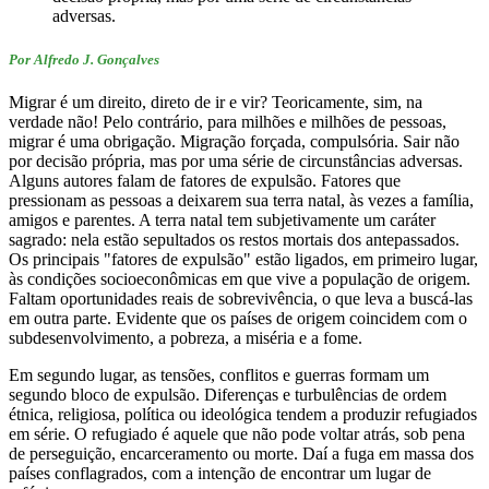
adversas.
Por Alfredo J. Gonçalves
Migrar é um direito, direto de ir e vir? Teoricamente, sim, na
verdade não! Pelo contrário, para milhões e milhões de pessoas,
migrar é uma obrigação. Migração forçada, compulsória. Sair não
por decisão própria, mas por uma série de circunstâncias adversas.
Alguns autores falam de fatores de expulsão. Fatores que
pressionam as pessoas a deixarem sua terra natal, às vezes a família,
amigos e parentes. A terra natal tem subjetivamente um caráter
sagrado: nela estão sepultados os restos mortais dos antepassados.
Os principais "fatores de expulsão" estão ligados, em primeiro lugar,
às condições socioeconômicas em que vive a população de origem.
Faltam oportunidades reais de sobrevivência, o que leva a buscá-las
em outra parte. Evidente que os países de origem coincidem com o
subdesenvolvimento, a pobreza, a miséria e a fome.
Em segundo lugar, as tensões, conflitos e guerras formam um
segundo bloco de expulsão. Diferenças e turbulências de ordem
étnica, religiosa, política ou ideológica tendem a produzir refugiados
em série. O refugiado é aquele que não pode voltar atrás, sob pena
de perseguição, encarceramento ou morte. Daí a fuga em massa dos
países conflagrados, com a intenção de encontrar um lugar de