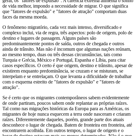
geral, os "fatores de expulsão". A carência extrema alimenta o sonho
de vida melhor, impondo a necessidade de migrar. O que significa
que "fatores de expulsão" e "fatores de atração" comportam duas
faces da mesma moeda.
O fenômeno migratório, cada vez mais intenso, diversificado e
complexo inclui, via de regra, três aspectos: polo de origem, polo de
destino e lugares de passagem. Alguns países são
predominantemente pontos de saída, outros de chegada e outros
ainda de trânsito. Mas não é incomum que algumas nações reúnam,
ao mesmo tempo, duas ou três dessas circunstâncias, tais como
Turquia e Grécia, México e Portugal, Espanha e Líbia, para citar
casos específicos. O certo é que origem, destino e trânsito, apesar de
existirem enquanto predominância, se cruzam e se misturam, se
interpelam e se entrelaçam. O que levanta a dificuldade de trabalhar
com o esquema estreito de "fatores de expulsão" e "fatores de
atração".
Se é certo que os migrantes contemporâneos sabem evidentemente
de onde partiram, poucos sabem onde replantar as próprias raízes.
Tal como nas migrações históricas da Europa para as Américas, os
migrantes de hoje nunca esquecem a terra onde nasceram e criaram
raízes. Diferentemente daqueles, porém, grande parte dos atuais
desconhece o lugar de chegada. Batem de fronteira em fronteira, até
encontrarem acolhida. Em outros tempos, o lugar de origem e o
lugar de destino estavam mais ou menos determinados. Não é o que