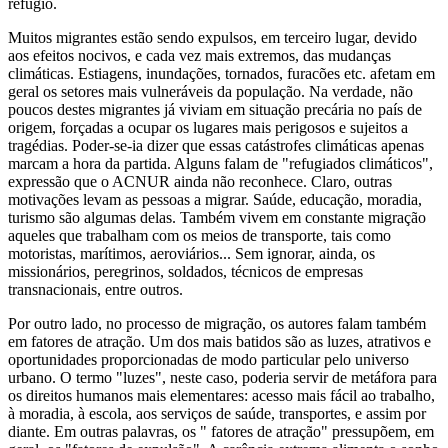
refúgio.
Muitos migrantes estão sendo expulsos, em terceiro lugar, devido
aos efeitos nocivos, e cada vez mais extremos, das mudanças
climáticas. Estiagens, inundações, tornados, furacões etc. afetam em
geral os setores mais vulneráveis da população. Na verdade, não
poucos destes migrantes já viviam em situação precária no país de
origem, forçadas a ocupar os lugares mais perigosos e sujeitos a
tragédias. Poder-se-ia dizer que essas catástrofes climáticas apenas
marcam a hora da partida. Alguns falam de "refugiados climáticos",
expressão que o ACNUR ainda não reconhece. Claro, outras
motivações levam as pessoas a migrar. Saúde, educação, moradia,
turismo são algumas delas. Também vivem em constante migração
aqueles que trabalham com os meios de transporte, tais como
motoristas, marítimos, aeroviários... Sem ignorar, ainda, os
missionários, peregrinos, soldados, técnicos de empresas
transnacionais, entre outros.
Por outro lado, no processo de migração, os autores falam também
em fatores de atração. Um dos mais batidos são as luzes, atrativos e
oportunidades proporcionadas de modo particular pelo universo
urbano. O termo "luzes", neste caso, poderia servir de metáfora para
os direitos humanos mais elementares: acesso mais fácil ao trabalho,
à moradia, à escola, aos serviços de saúde, transportes, e assim por
diante. Em outras palavras, os " fatores de atração" pressupõem, em