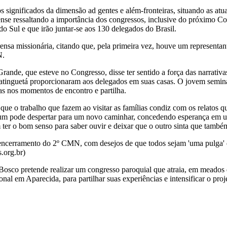
significados da dimensão ad gentes e além-fronteiras, situando as atu
ssense ressaltando a importância dos congressos, inclusive do próximo
o Sul e que irão juntar-se aos 130 delegados do Brasil.
rensa missionária, citando que, pela primeira vez, houve um represent
N.
nde, que esteve no Congresso, disse ter sentido a força das narrativas 
ratinguetá proporcionaram aos delegados em suas casas. O jovem semin
ias nos momentos de encontro e partilha.
ue o trabalho que fazem ao visitar as famílias condiz com os relatos q
 um pode despertar para um novo caminhar, concedendo esperança em um
m ter o bom senso para saber ouvir e deixar que o outro sinta que tamb
e encerramento do 2º CMN, com desejos de que todos sejam 'uma pulga' 
.org.br)
Bosco pretende realizar um congresso paroquial que atraia, em meados
nal em Aparecida, para partilhar suas experiências e intensificar o pr