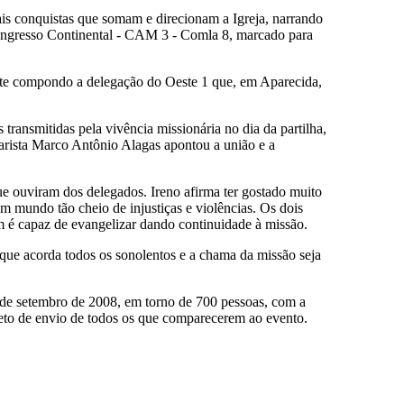
ais conquistas que somam e direcionam a Igreja, narrando
 Congresso Continental - CAM 3 - Comla 8, marcado para
ante compondo a delegação do Oeste 1 que, em Aparecida,
transmitidas pela vivência missionária no dia da partilha,
arista Marco Antônio Alagas apontou a união e a
ue ouviram dos delegados. Ireno afirma ter gostado muito
 mundo tão cheio de injustiças e violências. Os dois
ém é capaz de evangelizar dando continuidade à missão.
que acorda todos os sonolentos e a chama da missão seja
 de setembro de 2008, em torno de 700 pessoas, com a
ojeto de envio de todos os que comparecerem ao evento.