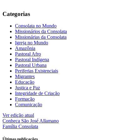
Categorias
Consolata no Mundo
Missionários da Consolata
Missionárias da Consolata
Igreja no Mundo
Amazônia
Pastoral Afro
Pastoral Indígena
Pastoral Urbana
Periferias Existenciais
Migrantes
Educação
Justiça e Paz
Integridade de Criação
Formação
Comunicação
Ver edição atual
Conheça
São José Allamano
Família
Consolata
Últimas publicações