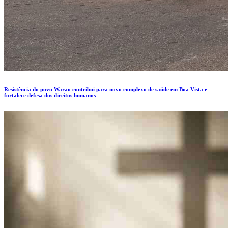
Resistência do povo Warao contribui para novo complexo de saúde em Boa Vista e
fortalece defesa dos direitos humanos