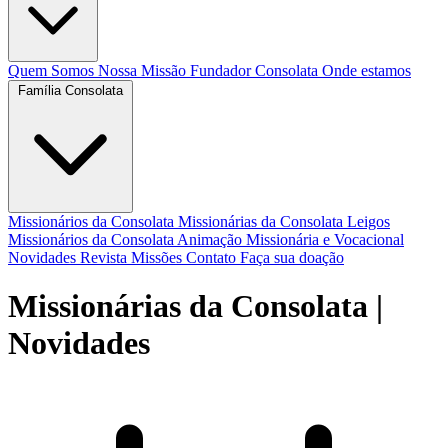
Quem Somos
Nossa Missão
Fundador
Consolata
Onde estamos
Família Consolata
Missionários da Consolata
Missionárias da Consolata
Leigos
Missionários da Consolata
Animação Missionária e Vocacional
Novidades
Revista Missões
Contato
Faça sua doação
Missionárias da Consolata
|
Novidades