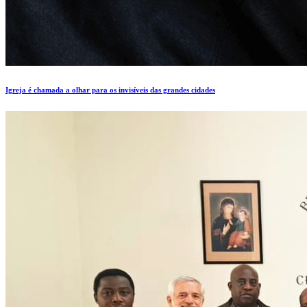
Igreja é chamada a olhar para os invisíveis das grandes cidades