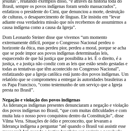
jesuítas”, relatando exemplos disso, “e através da história toda do
Brasil, sempre os povos indígenas foram sendo massacrados”,
enfatizou o presidente do Cimi, que denunciou a morte, destruição
de culturas, o desaparecimento de línguas. Ele insistiu em “levar
adiante essa verdadeira missão que nós recebemos de assumirmos a
causa indígena como a causa da Igreja”.
Dom Leonardo Steiner disse que vivemos “um momento
extremamente difícil, porque o Congresso Nacional perdeu o
horizonte da ética, mas perdeu pior, perdeu a moral, porque se acha
que se pode impor aos povos indígenas determinadas leis,
esquecendo de que há justiça que possibilita a lei. É o direito, é a
justiça, e a justiça não condiz com as leis que estão sendo gestadas e
todas as tentativas que têm acontecido no Congresso Nacional”,
enfatizando que a Igreja católica está junto dos povos indígenas. Um
relatório que se comprometeu a entregar às autoridades brasileiras a
os Papa Francisco, “como testemunho de um serviço que a Igreja
presta no Brasil”.
Negação e violação dos povos indígenas
As lideranças indígenas presentes denunciaram a negação e violação
dos povos indígenas no Brasil, “que com muitas dificuldades e com
muita luta o nosso povo conquistou dentro da Constituição”, disse
Vilma Vera. Situações de ódio e preconceito, que levaram a
liderança indígena a perguntar “até quando o Brasil vai assistir esse