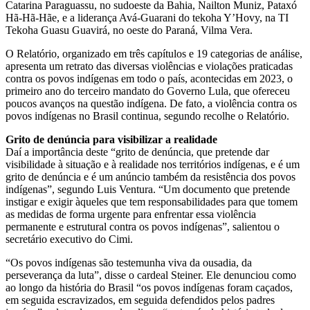
Catarina Paraguassu, no sudoeste da Bahia, Nailton Muniz, Pataxó
Hã-Hã-Hãe, e a liderança Avá-Guarani do tekoha Y’Hovy, na TI
Tekoha Guasu Guavirá, no oeste do Paraná, Vilma Vera.
O Relatório, organizado em três capítulos e 19 categorias de análise,
apresenta um retrato das diversas violências e violações praticadas
contra os povos indígenas em todo o país, acontecidas em 2023, o
primeiro ano do terceiro mandato do Governo Lula, que ofereceu
poucos avanços na questão indígena. De fato, a violência contra os
povos indígenas no Brasil continua, segundo recolhe o Relatório.
Grito de denúncia para visibilizar a realidade
Daí a importância deste “grito de denúncia, que pretende dar
visibilidade à situação e à realidade nos territórios indígenas, e é um
grito de denúncia e é um anúncio também da resistência dos povos
indígenas”, segundo Luis Ventura. “Um documento que pretende
instigar e exigir àqueles que tem responsabilidades para que tomem
as medidas de forma urgente para enfrentar essa violência
permanente e estrutural contra os povos indígenas”, salientou o
secretário executivo do Cimi.
“Os povos indígenas são testemunha viva da ousadia, da
perseverança da luta”, disse o cardeal Steiner. Ele denunciou como
ao longo da história do Brasil “os povos indígenas foram caçados,
em seguida escravizados, em seguida defendidos pelos padres