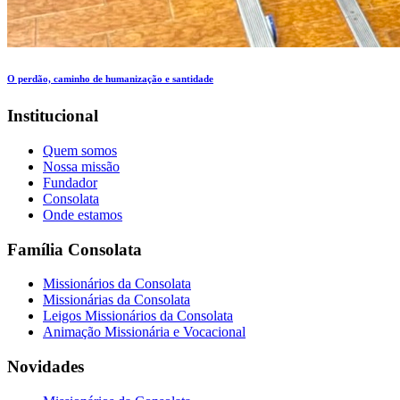
O perdão, caminho de humanização e santidade
Institucional
Quem somos
Nossa missão
Fundador
Consolata
Onde estamos
Família Consolata
Missionários da Consolata
Missionárias da Consolata
Leigos Missionários da Consolata
Animação Missionária e Vocacional
Novidades