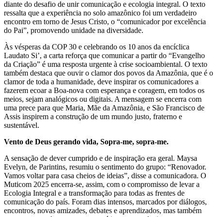
diante do desafio de unir comunicação e ecologia integral. O texto
ressalta que a experiência no solo amazônico foi um verdadeiro
encontro em torno de Jesus Cristo, o “comunicador por excelência
do Pai”, promovendo unidade na diversidade.
Às vésperas da COP 30 e celebrando os 10 anos da encíclica
Laudato Si’, a carta reforça que comunicar a partir do “Evangelho
da Criação” é uma resposta urgente à crise socioambiental. O texto
também destaca que ouvir o clamor dos povos da Amazônia, que é o
clamor de toda a humanidade, deve inspirar os comunicadores a
fazerem ecoar a Boa-nova com esperança e coragem, em todos os
meios, sejam analógicos ou digitais. A mensagem se encerra com
uma prece para que Maria, Mãe da Amazônia, e São Francisco de
Assis inspirem a construção de um mundo justo, fraterno e
sustentável.
Vento de Deus gerando vida, Sopra-me, sopra-me.
A sensação de dever cumprido e de inspiração era geral. Maysa
Evelyn, de Parintins, resumiu o sentimento do grupo: “Renovador.
Vamos voltar para casa cheios de ideias”, disse a comunicadora. O
Muticom 2025 encerra-se, assim, com o compromisso de levar a
Ecologia Integral e a transformação para todas as frentes de
comunicação do país. Foram dias intensos, marcados por diálogos,
encontros, novas amizades, debates e aprendizados, mas também