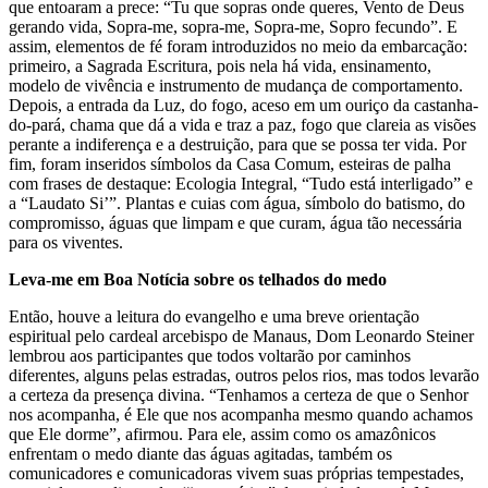
que entoaram a prece: “Tu que sopras onde queres, Vento de Deus
gerando vida, Sopra-me, sopra-me, Sopra-me, Sopro fecundo”. E
assim, elementos de fé foram introduzidos no meio da embarcação:
primeiro, a Sagrada Escritura, pois nela há vida, ensinamento,
modelo de vivência e instrumento de mudança de comportamento.
Depois, a entrada da Luz, do fogo, aceso em um ouriço da castanha-
do-pará, chama que dá a vida e traz a paz, fogo que clareia as visões
perante a indiferença e a destruição, para que se possa ter vida. Por
fim, foram inseridos símbolos da Casa Comum, esteiras de palha
com frases de destaque: Ecologia Integral, “Tudo está interligado” e
a “Laudato Si’”. Plantas e cuias com água, símbolo do batismo, do
compromisso, águas que limpam e que curam, água tão necessária
para os viventes.
Leva-me em Boa Notícia sobre os telhados do medo
Então, houve a leitura do evangelho e uma breve orientação
espiritual pelo cardeal arcebispo de Manaus, Dom Leonardo Steiner
lembrou aos participantes que todos voltarão por caminhos
diferentes, alguns pelas estradas, outros pelos rios, mas todos levarão
a certeza da presença divina. “Tenhamos a certeza de que o Senhor
nos acompanha, é Ele que nos acompanha mesmo quando achamos
que Ele dorme”, afirmou. Para ele, assim como os amazônicos
enfrentam o medo diante das águas agitadas, também os
comunicadores e comunicadoras vivem suas próprias tempestades,