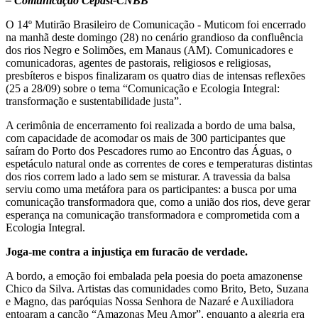
– Comunicação Cepast-CNBB
O 14º Mutirão Brasileiro de Comunicação - Muticom foi encerrado
na manhã deste domingo (28) no cenário grandioso da confluência
dos rios Negro e Solimões, em Manaus (AM). Comunicadores e
comunicadoras, agentes de pastorais, religiosos e religiosas,
presbíteros e bispos finalizaram os quatro dias de intensas reflexões
(25 a 28/09) sobre o tema “Comunicação e Ecologia Integral:
transformação e sustentabilidade justa”.
A cerimônia de encerramento foi realizada a bordo de uma balsa,
com capacidade de acomodar os mais de 300 participantes que
saíram do Porto dos Pescadores rumo ao Encontro das Águas, o
espetáculo natural onde as correntes de cores e temperaturas distintas
dos rios correm lado a lado sem se misturar. A travessia da balsa
serviu como uma metáfora para os participantes: a busca por uma
comunicação transformadora que, como a união dos rios, deve gerar
esperança na comunicação transformadora e comprometida com a
Ecologia Integral.
Joga-me contra a injustiça em furacão de verdade.
A bordo, a emoção foi embalada pela poesia do poeta amazonense
Chico da Silva. Artistas das comunidades como Brito, Beto, Suzana
e Magno, das paróquias Nossa Senhora de Nazaré e Auxiliadora
entoaram a canção “Amazonas Meu Amor”, enquanto a alegria era