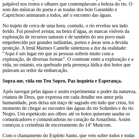
palpável nos rostos e olhares que contemplavam a beleza do rio. O
som das músicas do poeta e as toadas dos bois Garantido e
Caprichoso animaram a todos, até o encontro das águas.
No trajeto de cerca de uma hora, contudo, o rio revelou seu lado
ferido. Foi possível avistar, na beira d’água, as marcas visíveis da
exploração de recursos naturais e de também do seu povo mais
empobrecido por grandes indústrias, portos e áreas sem a devida
proteção. A Irmã Marines Cantelle sintetizou a dor da realidade:
“Aqui é um lugar em que as pessoas sofrem muito com a
exploração, de diversas formas”. O contraste entre a exploração e a
vida, no entanto, era quebrado pela presença lúdica dos botos que
pulavam ao redor da embarcação.
Sopra-me, vida em Teu Sopro, Paz inquieta e Esperança.
Após navegar pelas águas e assim experimentar o poder da natureza,
criatura de Deus, que expressa em cada detalhe seu amor pela
humanidade, pois deixa um traço de sagrado em tudo que criou, foi
momento de chegar ao encontro das águas do rio Solimões e do rio
Negro. Um espetáculo aos olhos: até os botos quiseram saudar os
comunicadores e comunicadoras no coração da Amazônia. Assim
começou a cerimônia de encerramento do 14º Muticom.
Com o chamamento do Espírito Santo, que veio sobre todos e todas