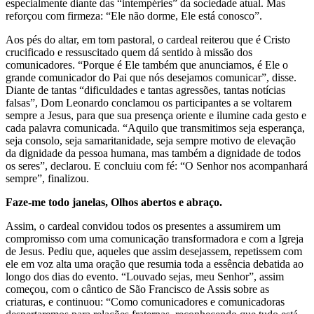
especialmente diante das “intempéries” da sociedade atual. Mas
reforçou com firmeza: “Ele não dorme, Ele está conosco”.
Aos pés do altar, em tom pastoral, o cardeal reiterou que é Cristo
crucificado e ressuscitado quem dá sentido à missão dos
comunicadores. “Porque é Ele também que anunciamos, é Ele o
grande comunicador do Pai que nós desejamos comunicar”, disse.
Diante de tantas “dificuldades e tantas agressões, tantas notícias
falsas”, Dom Leonardo conclamou os participantes a se voltarem
sempre a Jesus, para que sua presença oriente e ilumine cada gesto e
cada palavra comunicada. “Aquilo que transmitimos seja esperança,
seja consolo, seja samaritanidade, seja sempre motivo de elevação
da dignidade da pessoa humana, mas também a dignidade de todos
os seres”, declarou. E concluiu com fé: “O Senhor nos acompanhará
sempre”, finalizou.
Faze-me todo janelas, Olhos abertos e abraço.
Assim, o cardeal convidou todos os presentes a assumirem um
compromisso com uma comunicação transformadora e com a Igreja
de Jesus. Pediu que, aqueles que assim desejassem, repetissem com
ele em voz alta uma oração que resumia toda a essência debatida ao
longo dos dias do evento. “Louvado sejas, meu Senhor”, assim
começou, com o cântico de São Francisco de Assis sobre as
criaturas, e continuou: “Como comunicadores e comunicadoras