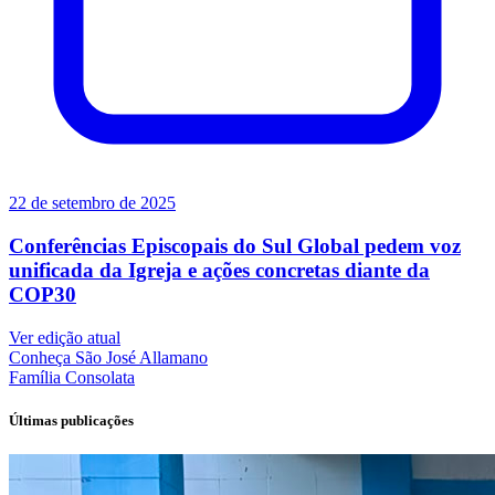
22 de setembro de 2025
Conferências Episcopais do Sul Global pedem voz
unificada da Igreja e ações concretas diante da
COP30
Ver edição atual
Conheça
São José Allamano
Família
Consolata
Últimas publicações