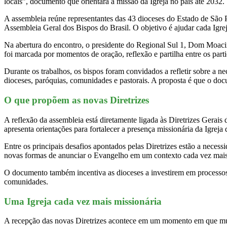
locais”, documento que orientará a missão da Igreja no país até 2032.
A assembleia reúne representantes das 43 dioceses do Estado de São Pa
Assembleia Geral dos Bispos do Brasil. O objetivo é ajudar cada Igreja
Na abertura do encontro, o presidente do Regional Sul 1, Dom Moaci
foi marcada por momentos de oração, reflexão e partilha entre os parti
Durante os trabalhos, os bispos foram convidados a refletir sobre a ne
dioceses, paróquias, comunidades e pastorais. A proposta é que o doc
O que propõem as novas Diretrizes
A reflexão da assembleia está diretamente ligada às Diretrizes Gerai
apresenta orientações para fortalecer a presença missionária da Igreja
Entre os principais desafios apontados pelas Diretrizes estão a necess
novas formas de anunciar o Evangelho em um contexto cada vez mais 
O documento também incentiva as dioceses a investirem em processos 
comunidades.
Uma Igreja cada vez mais missionária
A recepção das novas Diretrizes acontece em um momento em que muitas