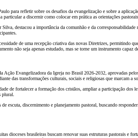
ulo para refletir sobre os desafios da evangelização e sobre a aplicaçã
 particular a discernir como colocar em prática as orientações pastorais
r Silva, destacou a importância da comunhão e da corresponsabilidade 
cipantes.
cessidade de uma recepção criativa das novas Diretrizes, permitindo que
umento não seja apenas estudado, mas se torne um instrumento capaz de 
s da Ação Evangelizadora da Igreja no Brasil 2026-2032, aprovadas pelo
 diante das transformações culturais, sociais e religiosas que marcam a
idade de fortalecer a formação dos cristãos, ampliar a participação dos l
plural.
de escuta, discernimento e planejamento pastoral, buscando responder 
 dioceses brasileiras buscam renovar suas estruturas pastorais e forta