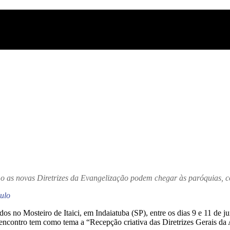
mo as novas Diretrizes da Evangelização podem chegar às paróquias, c
ulo
 no Mosteiro de Itaici, em Indaiatuba (SP), entre os dias 9 e 11 de ju
 encontro tem como tema a “Recepção criativa das Diretrizes Gerais da 