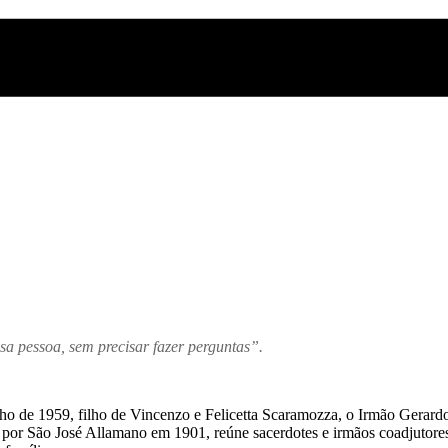
a pessoa, sem precisar fazer perguntas”.
ulho de 1959, filho de Vincenzo e Felicetta Scaramozza, o Irmão Gerar
or São José Allamano em 1901, reúne sacerdotes e irmãos coadjutores