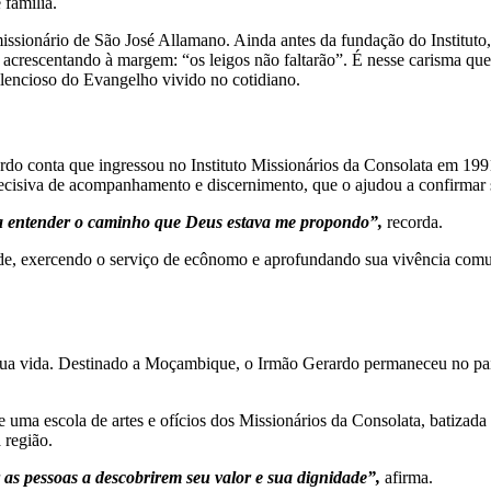
 família.
issionário de São José Allamano. Ainda antes da fundação do Instituto,
acrescentando à margem: “os leigos não faltarão”. É nesse carisma que 
lencioso do Evangelho vivido no cotidiano.
do conta que ingressou no Instituto Missionários da Consolata em 199
ecisiva de acompanhamento e discernimento, que o ajudou a confirmar 
e a entender o caminho que Deus estava me propondo”,
recorda.
e, exercendo o serviço de ecônomo e aprofundando sua vivência comuni
ua vida. Destinado a Moçambique, o Irmão Gerardo permaneceu no país
uma escola de artes e ofícios dos Missionários da Consolata, batizad
 região.
as pessoas a descobrirem seu valor e sua dignidade”,
afirma.