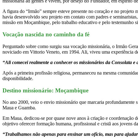
missionária ad gentes e vivem, por desejo do Fundador, em espírito de
A figura do “Irmão” sempre esteve presente no coração e no projeto m
havia desenvolvido seu projeto em contato com padres e seminaristas, 
missão em Moçambique, pelo trabalho educativo e pelo testemunho si
Vocação nascida no caminho da fé
Perguntado sobre como surgiu sua vocação missionária, o Irmão Gerar
noviciado em Vittorio Veneto, em 1994. Ali, viveu uma experiência d
“Ali comecei realmente a conhecer os missionários da Consolata 
Após a primeira profissão religiosa, permaneceu na mesma comunidad
disponibilidade.
Destino missionário: Moçambique
No ano 2000, veio o envio missionário que marcaria profundamente s
Maua e Guamba.
Em Maua, dedicou-se por quase nove anos à criação e coordenação de 
objetivo oferecer formação humana, profissional e cristã aos jovens da
“Trabalhamos não apenas para ensinar um ofício, mas para ajudar 