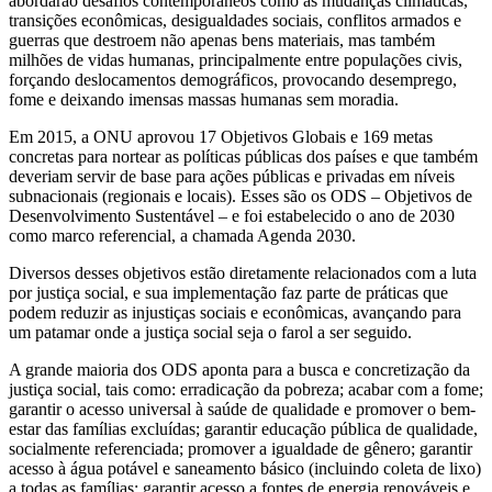
abordarão desafios contemporâneos como as mudanças climáticas,
transições econômicas, desigualdades sociais, conflitos armados e
guerras que destroem não apenas bens materiais, mas também
milhões de vidas humanas, principalmente entre populações civis,
forçando deslocamentos demográficos, provocando desemprego,
fome e deixando imensas massas humanas sem moradia.
Em 2015, a ONU aprovou 17 Objetivos Globais e 169 metas
concretas para nortear as políticas públicas dos países e que também
deveriam servir de base para ações públicas e privadas em níveis
subnacionais (regionais e locais). Esses são os ODS – Objetivos de
Desenvolvimento Sustentável – e foi estabelecido o ano de 2030
como marco referencial, a chamada Agenda 2030.
Diversos desses objetivos estão diretamente relacionados com a luta
por justiça social, e sua implementação faz parte de práticas que
podem reduzir as injustiças sociais e econômicas, avançando para
um patamar onde a justiça social seja o farol a ser seguido.
A grande maioria dos ODS aponta para a busca e concretização da
justiça social, tais como: erradicação da pobreza; acabar com a fome;
garantir o acesso universal à saúde de qualidade e promover o bem-
estar das famílias excluídas; garantir educação pública de qualidade,
socialmente referenciada; promover a igualdade de gênero; garantir
acesso à água potável e saneamento básico (incluindo coleta de lixo)
a todas as famílias; garantir acesso a fontes de energia renováveis e