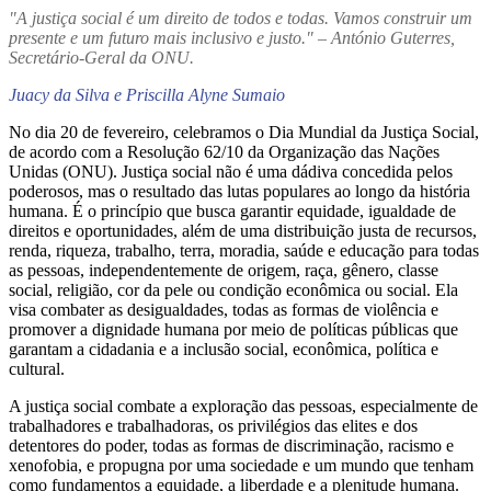
"A justiça social é um direito de todos e todas. Vamos construir um
presente e um futuro mais inclusivo e justo." – António Guterres,
Secretário-Geral da ONU.
Juacy da Silva e Priscilla Alyne Sumaio
No dia 20 de fevereiro, celebramos o Dia Mundial da Justiça Social,
de acordo com a Resolução 62/10 da Organização das Nações
Unidas (ONU). Justiça social não é uma dádiva concedida pelos
poderosos, mas o resultado das lutas populares ao longo da história
humana. É o princípio que busca garantir equidade, igualdade de
direitos e oportunidades, além de uma distribuição justa de recursos,
renda, riqueza, trabalho, terra, moradia, saúde e educação para todas
as pessoas, independentemente de origem, raça, gênero, classe
social, religião, cor da pele ou condição econômica ou social. Ela
visa combater as desigualdades, todas as formas de violência e
promover a dignidade humana por meio de políticas públicas que
garantam a cidadania e a inclusão social, econômica, política e
cultural.
A justiça social combate a exploração das pessoas, especialmente de
trabalhadores e trabalhadoras, os privilégios das elites e dos
detentores do poder, todas as formas de discriminação, racismo e
xenofobia, e propugna por uma sociedade e um mundo que tenham
como fundamentos a equidade, a liberdade e a plenitude humana.