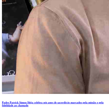
Padre Patrick Simon Shija celebra seis anos de sacerdócio marcados pela missão e pela
fidelidade ao chamado