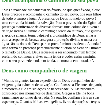
Deus acompanha o caminho do seu povo
"Mas a realidade fundamental do êxodo, de qualquer êxodo, é que
Deus precede e acompanha o caminho do seu povo, dos seus filhos
de todo o tempo e lugar. A presença de Deus no meio do povo é
uma certeza da história da salvação. Para o povo saído do Egito, tal
presença manifesta-se de diversas formas: uma coluna de nuvem e
de fogo indica e ilumina o caminho; a tenda da reunião, que guarda
a arca da aliança, torna palpável a proximidade de Deus; a haste
com a serpente de bronze assegura a proteção divina; o maná e a
água são os dons de Deus para o povo faminto e sedento. A tenda é
uma forma de presença particularmente querida ao Senhor. Durante
o reinado de David, Deus recusa-se a ser encerrado num templo
preferindo continuar a viver numa tenda e poder assim caminhar
com o seu povo «de tenda em tenda, de morada em morada»".
Deus como companheiro de viagem
"Muitos migrantes fazem experiência de Deus companheiro de
viagem, guia e âncora de salvação. Confiam-se a Ele antes de partir,
e recorrem a Ele em situações de necessidade. N’Ele procuram
consolação nos momentos de desânimo. Graças a Ele, há bons
samaritanos ao longo da estrada. Na oração, confiam a Ele as suas
esperanças. Quantas bíblias, evangelhos, livros de orações e terços