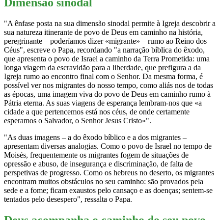
Dimensão sinodal
"A ênfase posta na sua dimensão sinodal permite à Igreja descobrir a
sua natureza itinerante de povo de Deus em caminho na história,
peregrinante – poderíamos dizer «migrante» – rumo ao Reino dos
Céus", escreve o Papa, recordando "a narração bíblica do êxodo,
que apresenta o povo de Israel a caminho da Terra Prometida: uma
longa viagem da escravidão para a liberdade, que prefigura a da
Igreja rumo ao encontro final com o Senhor. Da mesma forma, é
possível ver nos migrantes do nosso tempo, como aliás nos de todas
as épocas, uma imagem viva do povo de Deus em caminho rumo à
Pátria eterna. As suas viagens de esperança lembram-nos que «a
cidade a que pertencemos está nos céus, de onde certamente
esperamos o Salvador, o Senhor Jesus Cristo»".
"As duas imagens – a do êxodo bíblico e a dos migrantes –
apresentam diversas analogias. Como o povo de Israel no tempo de
Moisés, frequentemente os migrantes fogem de situações de
opressão e abuso, de insegurança e discriminação, de falta de
perspetivas de progresso. Como os hebreus no deserto, os migrantes
encontram muitos obstáculos no seu caminho: são provados pela
sede e a fome; ficam exaustos pelo cansaço e as doenças; sentem-se
tentados pelo desespero", ressalta o Papa.