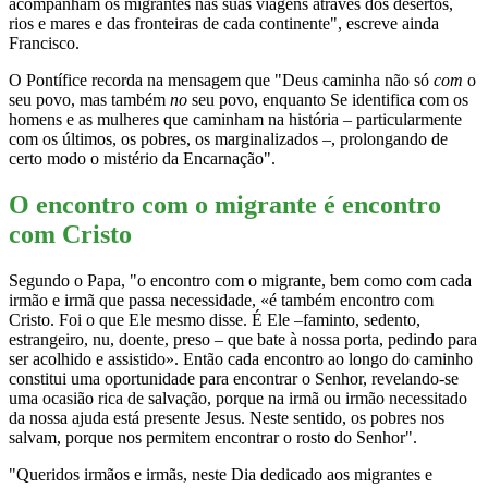
acompanham os migrantes nas suas viagens através dos desertos,
rios e mares e das fronteiras de cada continente", escreve ainda
Francisco.
O Pontífice recorda na mensagem que "Deus caminha não só
com
o
seu povo, mas também
no
seu povo, enquanto Se identifica com os
homens e as mulheres que caminham na história – particularmente
com os últimos, os pobres, os marginalizados –, prolongando de
certo modo o mistério da Encarnação".
O encontro com o migrante é encontro
com Cristo
Segundo o Papa, "o encontro com o migrante, bem como com cada
irmão e irmã que passa necessidade, «é também encontro com
Cristo. Foi o que Ele mesmo disse. É Ele –faminto, sedento,
estrangeiro, nu, doente, preso – que bate à nossa porta, pedindo para
ser acolhido e assistido». Então cada encontro ao longo do caminho
constitui uma oportunidade para encontrar o Senhor, revelando-se
uma ocasião rica de salvação, porque na irmã ou irmão necessitado
da nossa ajuda está presente Jesus. Neste sentido, os pobres nos
salvam, porque nos permitem encontrar o rosto do Senhor".
"Queridos irmãos e irmãs, neste Dia dedicado aos migrantes e