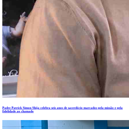
Padre Patrick Simon Shija celebra seis anos de sacerdócio marcados pela missão e pela
fidelidade ao chamado