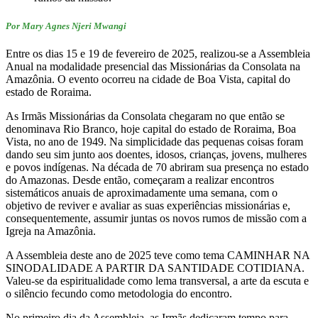
Por Mary Agnes Njeri Mwangi
Entre os dias 15 e 19 de fevereiro de 2025, realizou-se a Assembleia
Anual na modalidade presencial das Missionárias da Consolata na
Amazônia. O evento ocorreu na cidade de Boa Vista, capital do
estado de Roraima.
As Irmãs Missionárias da Consolata chegaram no que então se
denominava Rio Branco, hoje capital do estado de Roraima, Boa
Vista, no ano de 1949. Na simplicidade das pequenas coisas foram
dando seu sim junto aos doentes, idosos, crianças, jovens, mulheres
e povos indígenas. Na década de 70 abriram sua presença no estado
do Amazonas. Desde então, começaram a realizar encontros
sistemáticos anuais de aproximadamente uma semana, com o
objetivo de reviver e avaliar as suas experiências missionárias e,
consequentemente, assumir juntas os novos rumos de missão com a
Igreja na Amazônia.
A Assembleia deste ano de 2025 teve como tema CAMINHAR NA
SINODALIDADE A PARTIR DA SANTIDADE COTIDIANA.
Valeu-se da espiritualidade como lema transversal, a arte da escuta e
o silêncio fecundo como metodologia do encontro.
No primeiro dia da Assembleia, as Irmãs dedicaram tempo para