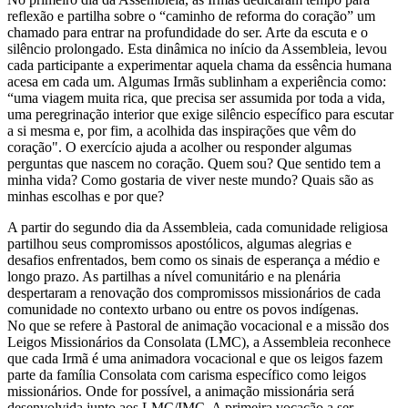
reflexão e partilha sobre o “caminho de reforma do coração” um
chamado para entrar na profundidade do ser. Arte da escuta e o
silêncio prolongado. Esta dinâmica no início da Assembleia, levou
cada participante a experimentar aquela chama da essência humana
acesa em cada um. Algumas Irmãs sublinham a experiência como:
“uma viagem muita rica, que precisa ser assumida por toda a vida,
uma peregrinação interior que exige silêncio específico para escutar
a si mesma e, por fim, a acolhida das inspirações que vêm do
coração". O exercício ajuda a acolher ou responder algumas
perguntas que nascem no coração. Quem sou? Que sentido tem a
minha vida? Como gostaria de viver neste mundo? Quais são as
minhas escolhas e por que?
A partir do segundo dia da Assembleia, cada comunidade religiosa
partilhou seus compromissos apostólicos, algumas alegrias e
desafios enfrentados, bem como os sinais de esperança a médio e
longo prazo. As partilhas a nível comunitário e na plenária
despertaram a renovação dos compromissos missionários de cada
comunidade no contexto urbano ou entre os povos indígenas.
No que se refere à Pastoral de animação vocacional e a missão dos
Leigos Missionários da Consolata (LMC), a Assembleia reconhece
que cada Irmã é uma animadora vocacional e que os leigos fazem
parte da família Consolata com carisma específico como leigos
missionários. Onde for possível, a animação missionária será
desenvolvida junto aos LMC/IMC. A primeira vocação a ser