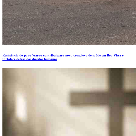
Resistência do povo Warao contribui para novo complexo de saúde em Boa Vista e
fortalece defesa dos direitos humanos