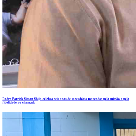
Padre Patrick Simon Shija celebra seis anos de sacerdócio marcados pela missão e pela
fidelidade ao chamado