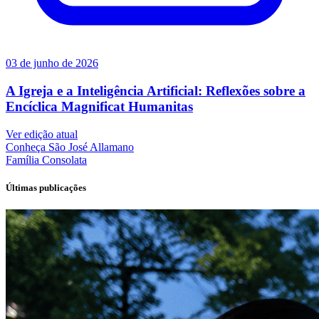
03 de junho de 2026
A Igreja e a Inteligência Artificial: Reflexões sobre a
Encíclica Magnificat Humanitas
Ver edição atual
Conheça
São José Allamano
Família
Consolata
Últimas publicações