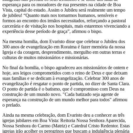
esperança para os moradores de rua presentes na cidade de Boa
Vista, capital do estado. Assim o Jubileu será realmente um tempo
de jubileu! “Quanto mais nos tornarmos humanos, sensíveis e
formos ao encontro dos irmãos necessitados, reforçando a pastoral
carcerária e de visitação nos hospitais, mais estaremos vivenciando a
experiência desse período de graça”, afirmou o bispo.
Na mesma homilia, dom Evaristo disse que celebrar o Jubileu dos
300 anos de evangelização em Roraima é fazer memória da nossa
Igreja e da coragem, desprendimento, mergulho em outras terras e
culturas de muitos missionários e missionárias.
No final da homilia, o bispo agradeceu aos missionários de ontem e
hoje, aos leigos comprometidos com o reino de Deus e que deixam
suas famílias e se dedicam à evangelização. Celebrar 300 anos de
evangelização é resgatar o ponto de partida, no dizer de Santa Clara.
O ponto de partida é o batismo, que é compromisso com Deus na
construção de um mundo novo. "Cada batizado seja agente de
esperança na construção de um mundo melhor para todos" afirmou
o prelado.
Ainda na mesma celebração, dom Evaristo deu a conhecer as três
igrejas jubilares em Boa Vista: Reitoria Nossa Senhora Aparecida,
Nossa Senhora do Carmo (Matriz) e Catedral Cristo Redentor. Estas
igrejas irão acolher os peregrinos que buscam a indulgência plenária