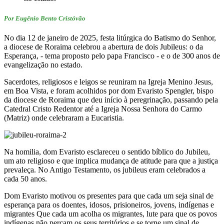
Por Eugênio Bento Cristóvão
No dia 12 de janeiro de 2025, festa litúrgica do Batismo do Senhor,
a diocese de Roraima celebrou a abertura de dois Jubileus: o da
Esperança, - tema proposto pelo papa Francisco - e o de 300 anos de
evangelização no estado.
Sacerdotes, religiosos e leigos se reuniram na Igreja Menino Jesus,
em Boa Vista, e foram acolhidos por dom Evaristo Spengler, bispo
da diocese de Roraima que deu início à peregrinação, passando pela
Catedral Cristo Redentor até a Igreja Nossa Senhora do Carmo
(Matriz) onde celebraram a Eucaristia.
Na homilia, dom Evaristo esclareceu o sentido bíblico do Jubileu,
um ato religioso e que implica mudança de atitude para que a justiça
prevaleça. No Antigo Testamento, os jubileus eram celebrados a
cada 50 anos.
Dom Evaristo motivou os presentes para que cada um seja sinal de
esperança para os doentes, idosos, prisioneiros, jovens, indígenas e
migrantes Que cada um acolha os migrantes, lute para que os povos
indígenas não percam os seus territórios e se torne um sinal de