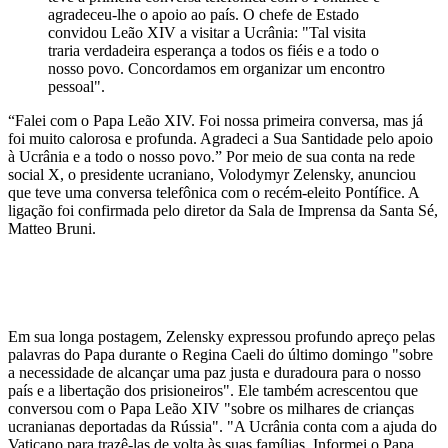
agradeceu-lhe o apoio ao país. O chefe de Estado
convidou Leão XIV a visitar a Ucrânia: "Tal visita
traria verdadeira esperança a todos os fiéis e a todo o
nosso povo. Concordamos em organizar um encontro
pessoal".
“Falei com o Papa Leão XIV. Foi nossa primeira conversa, mas já
foi muito calorosa e profunda. Agradeci a Sua Santidade pelo apoio
à Ucrânia e a todo o nosso povo.” Por meio de sua conta na rede
social X, o presidente ucraniano, Volodymyr Zelensky, anunciou
que teve uma conversa telefônica com o recém-eleito Pontífice. A
ligação foi confirmada pelo diretor da Sala de Imprensa da Santa Sé,
Matteo Bruni.
Em sua longa postagem, Zelensky expressou profundo apreço pelas
palavras do Papa durante o Regina Caeli do último domingo "sobre
a necessidade de alcançar uma paz justa e duradoura para o nosso
país e a libertação dos prisioneiros". Ele também acrescentou que
conversou com o Papa Leão XIV "sobre os milhares de crianças
ucranianas deportadas da Rússia". "A Ucrânia conta com a ajuda do
Vaticano para trazê-las de volta às suas famílias. Informei o Papa