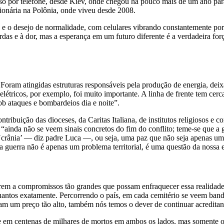
isso por telefone, desde Kiev, onde chegou há pouco mais de um ano p
sionária na Polônia, onde viveu desde 2008.
 o desejo de normalidade, com celulares vibrando constantemente por ca
rdas e à dor, mas a esperança em um futuro diferente é a verdadeira fo
oram atingidas estruturas responsáveis pela produção de energia, deix
létricos, por exemplo, foi muito importante. A linha de frente tem cerca
ob ataques e bombardeios dia e noite”.
ntribuição das dioceses, da Caritas Italiana, de institutos religiosos 
“ainda não se veem sinais concretos do fim do conflito; teme-se que a 
a Ucrânia’ — diz padre Luca —, ou seja, uma paz que não seja apenas um
 guerra não é apenas um problema territorial, é uma questão da nossa e
cederem a compromissos tão grandes que possam enfraquecer essa reali
quantos exatamente. Percorrendo o país, em cada cemitério se veem band
 um preço tão alto, também nós temos o dever de continuar acreditando, 
se em centenas de milhares de mortos em ambos os lados, mas somente 