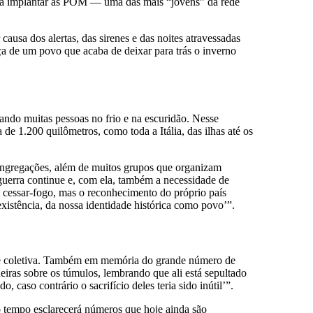
ara implantar as POM — uma das mais “jovens” da rede
usa dos alertas, das sirenes e das noites atravessadas
rça de um povo que acaba de deixar para trás o inverno
ando muitas pessoas no frio e na escuridão. Nesse
 de 1.200 quilômetros, como toda a Itália, das ilhas até os
e congregações, além de muitos grupos que organizam
guerra continue e, com ela, também a necessidade de
 cessar-fogo, mas o reconhecimento do próprio país
xistência, da nossa identidade histórica como povo’”.
dade coletiva. Também em memória do grande número de
eiras sobre os túmulos, lembrando que ali está sepultado
caso contrário o sacrifício deles teria sido inútil’”.
o tempo esclarecerá números que hoje ainda são