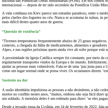
nacional das Pontifícias Obras Missionárias (POM). Ele nos contou 
internacional — depois de ter sido secretário da Pontifícia União Mis
A vida cotidiana em Kiev parece um estranho paradoxo, entre o medo e
pelos clarões dos foguetes no céu. Nunca se acostuma às ruínas, às pe
mais difícil destes quatro anos de guerra.
“Questão de existência”
“Tivemos temperaturas frequentemente abaixo de 25 graus negativos. F
contexto, a chegada da Itália de medicamentos, alimentos e geradores e
Alpes, e nas regiões próximas quem ainda vive ali sofre porque está s
A proximidade da Igreja Católica sempre foi constante, por meio da co
regularmente transportes vindos da Europa e do mundo. Infelizmente, 
ajudar as pessoas mais vulneráveis. Fala-se de uma ‘paz justa para 
como um lugar normal onde se possa viver. Os ucranianos dizem: ‘esta
Sustento na dor
A razão identitária impulsiona as pessoas a não desistirem, a não 
mortos no conflito nestes anos, “muitos, embora não seja fácil dizer 
um soldado. A memória deles é um estímulo para dizer: ‘se eles pagaram
Desde a invasão russa da Ucrânia, em 24 de fevereiro de 2022, fala-