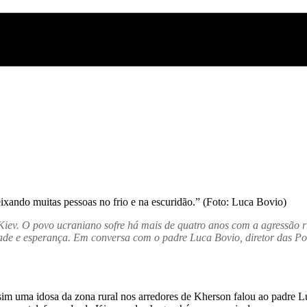
eixando muitas pessoas no frio e na escuridão.” (Foto: Luca Bovio)
Kiev. O povo ucraniano sofre há mais de quatro anos com a agressão r
ade e esperança. Em conversa com o padre Luca Bovio, diretor das Pon
m uma idosa da zona rural nos arredores de Kherson falou ao padre Lu