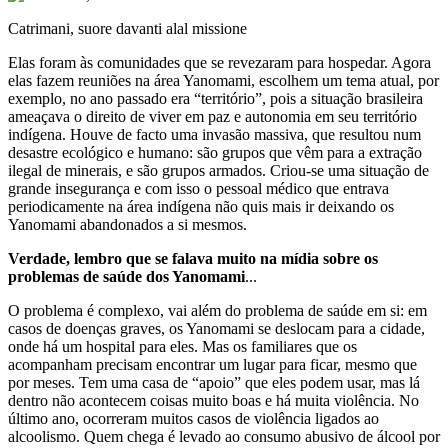
Catrimani, suore davanti alal missione
Elas foram às comunidades que se revezaram para hospedar. Agora
elas fazem reuniões na área Yanomami, escolhem um tema atual, por
exemplo, no ano passado era “território”, pois a situação brasileira
ameaçava o direito de viver em paz e autonomia em seu território
indígena. Houve de facto uma invasão massiva, que resultou num
desastre ecológico e humano: são grupos que vêm para a extração
ilegal de minerais, e são grupos armados. Criou-se uma situação de
grande insegurança e com isso o pessoal médico que entrava
periodicamente na área indígena não quis mais ir deixando os
Yanomami abandonados a si mesmos.
Verdade,
lembro que se falava muito na mídia sobre os
problemas de saúde dos Yanomami
...
O problema é complexo, vai além do problema de saúde em si: em
casos de doenças graves, os Yanomami se deslocam para a cidade,
onde há um hospital para eles. Mas os familiares que os
acompanham precisam encontrar um lugar para ficar, mesmo que
por meses. Tem uma casa de “apoio” que eles podem usar, mas lá
dentro não acontecem coisas muito boas e há muita violência. No
último ano, ocorreram muitos casos de violência ligados ao
alcoolismo. Quem chega é levado ao consumo abusivo de álcool por