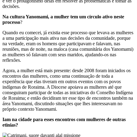
e ver o protagonismo delas em resolver as problemáticas e tomar as
decisões.
Na cultura Yanomami, a mulher tem um círculo ativo neste
processo
?
Quando eu comecei, já existia esse processo que levava as mulheres
a uma participação mais ativa nas decisões da comunidade, porque
na verdade, eram os homens que participavam e falavam, nas
reuniões, mas de noite, na maloca (casa comunitária dos Yanomami)
as mulheres só falavam com seus maridos, ajudando-os nas
reflexões.
Agora, a mulher está mais presente: desde 2008 foram iniciados os
encontros das mulheres, como uma continuação de toda a
experiência que elas tiveram em outros eventos com os povos
indígenas de Roraima. A Diocese apoiava as mulheres até que
conseguiram participar de todas as iniciativas do Conselho Indígena
de Roraima; e então decidiram ter esse tipo de encontros também na
área Yanomami, discutindo situações que lhes interessavam no
próprio contexto Yanomami.
Iam na cidade para esses encontros com mulheres de outras
etinias?