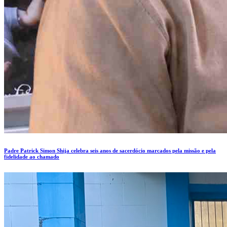
Padre Patrick Simon Shija celebra seis anos de sacerdócio marcados pela missão e pela
fidelidade ao chamado