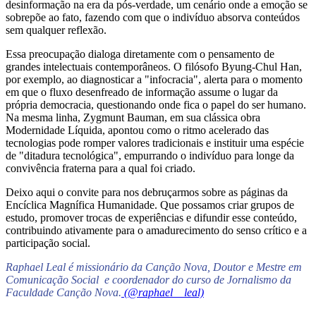
desinformação na era da pós-verdade, um cenário onde a emoção se
sobrepõe ao fato, fazendo com que o indivíduo absorva conteúdos
sem qualquer reflexão.
Essa preocupação dialoga diretamente com o pensamento de
grandes intelectuais contemporâneos. O filósofo Byung-Chul Han,
por exemplo, ao diagnosticar a "infocracia", alerta para o momento
em que o fluxo desenfreado de informação assume o lugar da
própria democracia, questionando onde fica o papel do ser humano.
Na mesma linha, Zygmunt Bauman, em sua clássica obra
Modernidade Líquida, apontou como o ritmo acelerado das
tecnologias pode romper valores tradicionais e instituir uma espécie
de "ditadura tecnológica", empurrando o indivíduo para longe da
convivência fraterna para a qual foi criado.
Deixo aqui o convite para nos debruçarmos sobre as páginas da
Encíclica Magnífica Humanidade. Que possamos criar grupos de
estudo, promover trocas de experiências e difundir esse conteúdo,
contribuindo ativamente para o amadurecimento do senso crítico e a
participação social.
Raphael Leal é missionário da Canção Nova, Doutor e Mestre em
Comunicação Social e coordenador do curso de Jornalismo da
Faculdade Canção Nova.
(@raphael__leal)