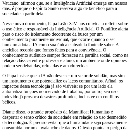
Vaticano, afirmou que, se a Inteligência Artificial emerge em nossos
dias, é porque o Espírito Santo reserva algo de benéfico para a
sociedade a partir dela.
Nesse novo documento, Papa Leão XIV nos convida a refletir sobre
o uso ético e responsável da Inteligência Artificial. O Pontífice alerta
para o risco do isolamento decorrente da busca por um
conhecimento puramente individual, que ocorre quando o ser
humano adota a IA como sua única e absoluta fonte de saber. A
encíclica recorda que fomos feitos para a convivência. O
conhecimento autêntico sempre floresceu na partilha social, como na
relação clássica entre professor e aluno, um ambiente onde opiniões
podem ser debatidas, refutadas e amadurecidas.
O Papa insiste que a IA não deve ser um vetor de solidão, mas sim
um instrumento que potencialize os laços comunitários. Afinal, os
impactos dessa tecnologia já são visíveis: se por um lado ela
automatiza funções no mercado de trabalho, por outro, seu uso
indevido já provoca desastres profundos, inclusive em conflitos
bélicos.
Diante disso, o grande propósito da Magnificat Humanitas é
despertar o senso crítico da sociedade em relação ao uso desmedido
da tecnologia. É preciso evitar que a humanidade seja passivamente
consumida por uma avalanche de dados. O texto pontua o perigo da