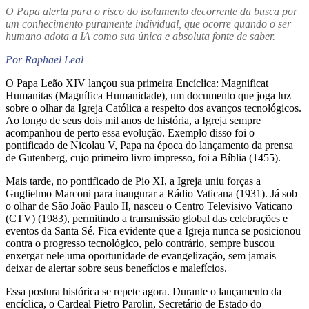
O Papa alerta para o risco do isolamento decorrente da busca por
um conhecimento puramente individual, que ocorre quando o ser
humano adota a IA como sua única e absoluta fonte de saber.
Por Raphael Leal
O Papa Leão XIV lançou sua primeira Encíclica: Magnificat
Humanitas (Magnífica Humanidade), um documento que joga luz
sobre o olhar da Igreja Católica a respeito dos avanços tecnológicos.
Ao longo de seus dois mil anos de história, a Igreja sempre
acompanhou de perto essa evolução. Exemplo disso foi o
pontificado de Nicolau V, Papa na época do lançamento da prensa
de Gutenberg, cujo primeiro livro impresso, foi a Bíblia (1455).
Mais tarde, no pontificado de Pio XI, a Igreja uniu forças a
Guglielmo Marconi para inaugurar a Rádio Vaticana (1931). Já sob
o olhar de São João Paulo II, nasceu o Centro Televisivo Vaticano
(CTV) (1983), permitindo a transmissão global das celebrações e
eventos da Santa Sé. Fica evidente que a Igreja nunca se posicionou
contra o progresso tecnológico, pelo contrário, sempre buscou
enxergar nele uma oportunidade de evangelização, sem jamais
deixar de alertar sobre seus benefícios e malefícios.
Essa postura histórica se repete agora. Durante o lançamento da
encíclica, o Cardeal Pietro Parolin, Secretário de Estado do