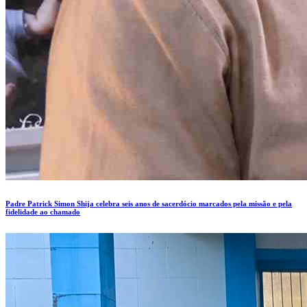
Padre Patrick Simon Shija celebra seis anos de sacerdócio marcados pela missão e pela
fidelidade ao chamado