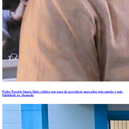
Padre Patrick Simon Shija celebra seis anos de sacerdócio marcados pela missão e pela
fidelidade ao chamado