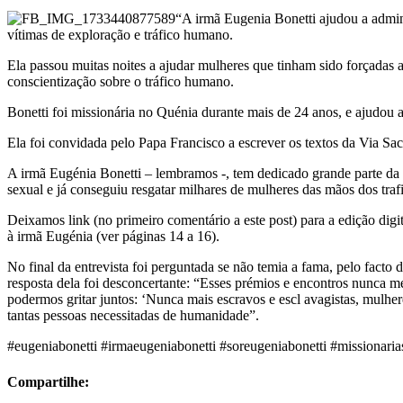
“A irmã Eugenia Bonetti ajudou a admini
vítimas de exploração e tráfico humano.
Ela passou muitas noites a ajudar mulheres que tinham sido forçada
conscientização sobre o tráfico humano.
Bonetti foi missionária no Quénia durante mais de 24 anos, e ajudou a 
Ela foi convidada pelo Papa Francisco a escrever os textos da Via Sa
A irmã Eugénia Bonetti – lembramos -, tem dedicado grande parte da s
sexual e já conseguiu resgatar milhares de mulheres das mãos dos traf
Deixamos link (no primeiro comentário a este post) para a edição dig
à irmã Eugénia (ver páginas 14 a 16).
No final da entrevista foi perguntada se não temia a fama, pelo facto 
resposta dela foi desconcertante: “Esses prémios e encontros nunca m
podermos gritar juntos: ‘Nunca mais escravos e escl avagistas, mulher
tantas pessoas necessitadas de humanidade”.
#eugeniabonetti #irmaeugeniabonetti #soreugeniabonetti #missionaria
Compartilhe: