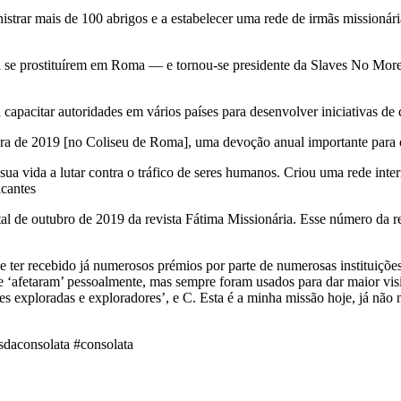
strar mais de 100 abrigos e a estabelecer uma rede de irmãs missionár
s a se prostituírem em Roma — e tornou-se presidente da Slaves No Mo
capacitar autoridades em vários países para desenvolver iniciativas de 
cra de 2019 [no Coliseu de Roma], uma devoção anual importante para o
ua vida a lutar contra o tráfico de seres humanos. Criou uma rede inter
icantes
ital de outubro de 2019 da revista Fátima Missionária. Esse número da 
de ter recebido já numerosos prémios por parte de numerosas instituições
e ‘afetaram’ pessoalmente, mas sempre foram usados para dar maior vis
es exploradas e exploradores’, e C. Esta é a minha missão hoje, já não
sdaconsolata #consolata