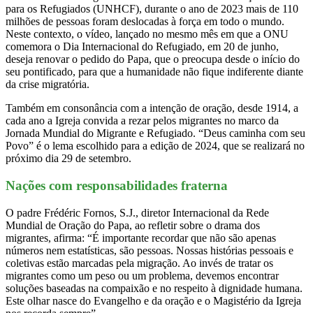
para os Refugiados (UNHCF), durante o ano de 2023 mais de 110
milhões de pessoas foram deslocadas à força em todo o mundo.
Neste contexto, o vídeo, lançado no mesmo mês em que a ONU
comemora o Dia Internacional do Refugiado, em 20 de junho,
deseja renovar o pedido do Papa, que o preocupa desde o início do
seu pontificado, para que a humanidade não fique indiferente diante
da crise migratória.
Também em consonância com a intenção de oração, desde 1914, a
cada ano a Igreja convida a rezar pelos migrantes no marco da
Jornada Mundial do Migrante e Refugiado. “Deus caminha com seu
Povo” é o lema escolhido para a edição de 2024, que se realizará no
próximo dia 29 de setembro.
Nações com responsabilidades fraterna
O padre Frédéric Fornos, S.J., diretor Internacional da Rede
Mundial de Oração do Papa, ao refletir sobre o drama dos
migrantes, afirma: “É importante recordar que não são apenas
números nem estatísticas, são pessoas. Nossas histórias pessoais e
coletivas estão marcadas pela migração. Ao invés de tratar os
migrantes como um peso ou um problema, devemos encontrar
soluções baseadas na compaixão e no respeito à dignidade humana.
Este olhar nasce do Evangelho e da oração e o Magistério da Igreja