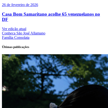
26 de fevereiro de 2026
Casa Bom Samaritano acolhe 65 venezuelanos no
DF
Ver edição atual
Conheça
São José Allamano
Família
Consolata
Últimas publicações