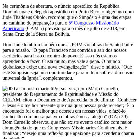
Na cerimônia de abertura, o núncio apostólico da República
Dominicana e delegado apostólico em Porto Rico, o nigeriano dom
Jude Thaddeus Okolo, recordou que o Simpósio é uma das etapas
no caminho de preparação para o
5º Congresso Missionário
Americano
(CAM 5) previsto para o mês de julho de 2018, em
Santa Cruz de la Sierra na Bolívia.
Dom Jude lembrou também que as POM são obras do Santo Padre
para a missão. “O papa Francisco nos convida a sair dos nossos
escritórios para ir ao encontro do povo. E isso nós estamos
aprendendo a fazer. Custa muito, mas vale a pena. O mundo
globalizado exige uma nova evangelização", disse o núncio. "Que
este Simpósio seja uma oportunidade para refletir sobre a dimensão
universal da Igreja”, complementou.
Por sua vez, dom Mário Carnello,
presidente do Departamento de Espiritualidade e Missão do
CELAM, citou o Documento de Aparecida, onde afirma: “Conhecer
a Jesus é o melhor presente que qualquer pessoa pode receber; tê-lo
encontrado foi o melhor que ocorreu em nossas vidas, e fazê-lo
conhecido com nossa palavra e obras é nossa alegria” (DAp 29).
Dom Carnello observou que não existe evento católico com maior
abrangência do que os Congressos Missionários Continentais. E
finalizou: “desejo uma reflexão que apaixone para acender a chama
da missão”.