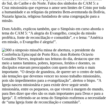
do Sul, do Caribe e do Norte. Falou dos símbolos do CAM 5: a
Cruz missionária que expressa o amor sem limites de Cristo por toda
a humanidade e as relíquias da primeira Bem-aventurada da Bolívia,
Nazaria Ignacia, religiosa fundadora de uma congregação para a
missão.
Dom Adolfo, explicou também, que o Simpósio em curso aborda o
tema do CAM 5: “A alegria do Evangelho, coração da missão
profética, fonte de reconciliação e comunhão”, e o lema: “América
em missão, o Evangelho é alegria!”.
Na missa de abertura, o presidente da
Conferência Episcopal de Porto Rico, dom Roberto Octavio
González Nieves, inspirado nas leituras do dia, destacou que em
meio a tantos famintos, pobres, leprosos, feridos e doentes, os
discípulos estavam preocupados com quem deles seria o mais
importante. “O desejo de grandeza, de querer ser o centro de tudo,
são tentações que devemos vencer no nosso trabalho missionário,
pois são impedimentos para a evangelização”, alertou o bispo. “A
Igreja nasceu missionária e para existir deve seguir sendo
missionária, entre os pequenos, os que vivem à margem do mundo,
para lhes dizer que eles são os mais importantes para Deus e para a
Igreja”. E referindo-se ao tema do Simpósio reafirmou a necessidade
de “uma Igreja fonte de reconciliação e comunhão”.