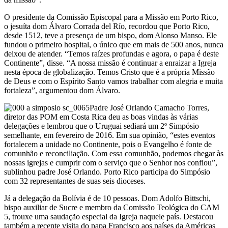
O presidente da Comissão Episcopal para a Missão em Porto Rico,
o jesuíta dom Álvaro Corrada del Río, recordou que Porto Rico,
desde 1512, teve a presença de um bispo, dom Alonso Manso. Ele
fundou o primeiro hospital, o único que em mais de 500 anos, nunca
deixou de atender. “Temos raízes profundas e agora, o papa é deste
Continente”, disse. “A nossa missão é continuar a enraizar a Igreja
nesta época de globalização. Temos Cristo que é a própria Missão
de Deus e com o Espírito Santo vamos trabalhar com alegria e muita
fortaleza”, argumentou dom Álvaro.
Padre José Orlando Camacho Torres,
diretor das POM em Costa Rica deu as boas vindas às várias
delegações e lembrou que o Uruguai sediará um 2º Simpósio
semelhante, em fevereiro de 2016. Em sua opinião, “estes eventos
fortalecem a unidade no Continente, pois o Evangelho é fonte de
comunhão e reconciliação. Com essa comunhão, podemos chegar às
nossas igrejas e cumprir com o serviço que o Senhor nos confiou”,
sublinhou padre José Orlando. Porto Rico participa do Simpósio
com 32 representantes de suas seis dioceses.
Já a delegação da Bolívia é de 10 pessoas. Dom Adolfo Bittschi,
bispo auxiliar de Sucre e membro da Comissão Teológica do CAM
5, trouxe uma saudação especial da Igreja naquele país. Destacou
também a recente visita do papa Francisco aos países da Américas