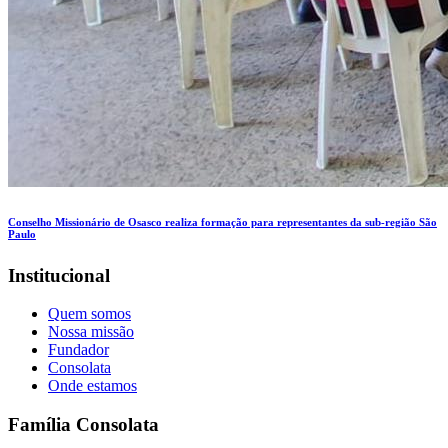
Conselho Missionário de Osasco realiza formação para representantes da sub-região São
Paulo
Institucional
Quem somos
Nossa missão
Fundador
Consolata
Onde estamos
Família Consolata