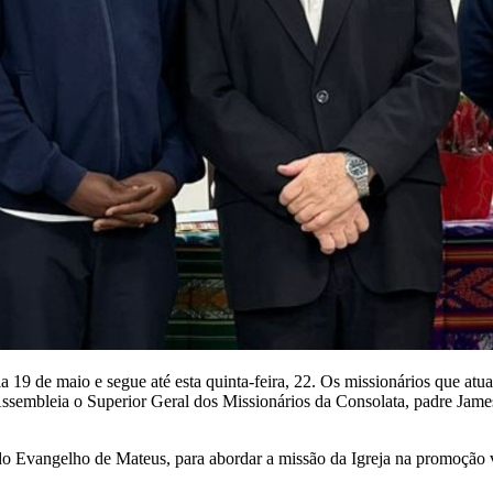
a 19 de maio e segue até esta quinta-feira, 22. Os missionários que a
embleia o Superior Geral dos Missionários da Consolata, padre James 
 do Evangelho de Mateus, para abordar a missão da Igreja na promoção