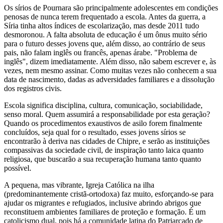
Os sírios de Pournara são principalmente adolescentes em condições
penosas de nunca terem frequentado a escola. Antes da guerra, a
Síria tinha altos índices de escolarização, mas desde 2011 tudo
desmoronou. A falta absoluta de educação é um ônus muito sério
para o futuro desses jovens que, além disso, ao contrário de seus
pais, não falam inglês ou francês, apenas árabe. "Problema de
inglês", dizem imediatamente. Além disso, não sabem escrever e, às
vezes, nem mesmo assinar. Como muitas vezes não conhecem a sua
data de nascimento, dadas as adversidades familiares e a dissolução
dos registros civis.
Escola significa disciplina, cultura, comunicação, sociabilidade,
senso moral. Quem assumirá a responsabilidade por esta geração?
Quando os procedimentos exaustivos de asilo forem finalmente
concluídos, seja qual for o resultado, esses jovens sírios se
encontrarão à deriva nas cidades de Chipre, e serão as instituições
compassivas da sociedade civil, de inspiração tanto laica quanto
religiosa, que buscarão a sua recuperação humana tanto quanto
possível.
A pequena, mas vibrante, Igreja Católica na ilha
(predominantemente cristã-ortodoxa) faz muito, esforçando-se para
ajudar os migrantes e refugiados, inclusive abrindo abrigos que
reconstituem ambientes familiares de proteção e formação. É um
catolicismo dual, pois há a comunidade latina do Patriarcado de