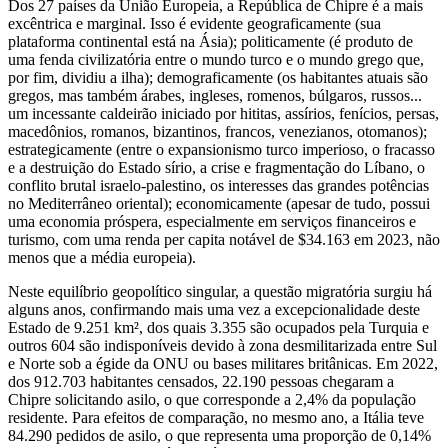
Dos 27 países da União Europeia, a República de Chipre é a mais
excêntrica e marginal. Isso é evidente geograficamente (sua
plataforma continental está na Ásia); politicamente (é produto de
uma fenda civilizatória entre o mundo turco e o mundo grego que,
por fim, dividiu a ilha); demograficamente (os habitantes atuais são
gregos, mas também árabes, ingleses, romenos, búlgaros, russos...
um incessante caldeirão iniciado por hititas, assírios, fenícios, persas,
macedônios, romanos, bizantinos, francos, venezianos, otomanos);
estrategicamente (entre o expansionismo turco imperioso, o fracasso
e a destruição do Estado sírio, a crise e fragmentação do Líbano, o
conflito brutal israelo-palestino, os interesses das grandes potências
no Mediterrâneo oriental); economicamente (apesar de tudo, possui
uma economia próspera, especialmente em serviços financeiros e
turismo, com uma renda per capita notável de $34.163 em 2023, não
menos que a média europeia).
Neste equilíbrio geopolítico singular, a questão migratória surgiu há
alguns anos, confirmando mais uma vez a excepcionalidade deste
Estado de 9.251 km², dos quais 3.355 são ocupados pela Turquia e
outros 604 são indisponíveis devido à zona desmilitarizada entre Sul
e Norte sob a égide da ONU ou bases militares britânicas. Em 2022,
dos 912.703 habitantes censados, 22.190 pessoas chegaram a
Chipre solicitando asilo, o que corresponde a 2,4% da população
residente. Para efeitos de comparação, no mesmo ano, a Itália teve
84.290 pedidos de asilo, o que representa uma proporção de 0,14%