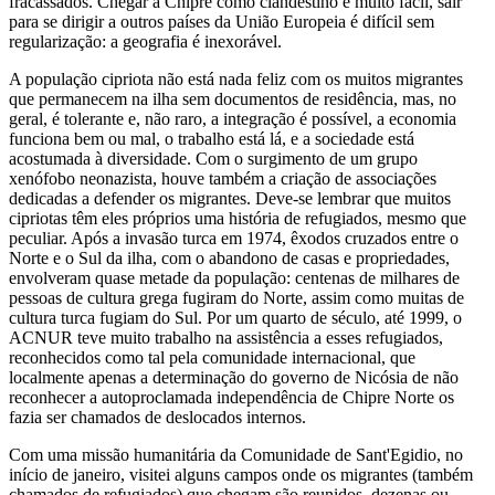
fracassados. Chegar a Chipre como clandestino é muito fácil, sair
para se dirigir a outros países da União Europeia é difícil sem
regularização: a geografia é inexorável.
A população cipriota não está nada feliz com os muitos migrantes
que permanecem na ilha sem documentos de residência, mas, no
geral, é tolerante e, não raro, a integração é possível, a economia
funciona bem ou mal, o trabalho está lá, e a sociedade está
acostumada à diversidade. Com o surgimento de um grupo
xenófobo neonazista, houve também a criação de associações
dedicadas a defender os migrantes. Deve-se lembrar que muitos
cipriotas têm eles próprios uma história de refugiados, mesmo que
peculiar. Após a invasão turca em 1974, êxodos cruzados entre o
Norte e o Sul da ilha, com o abandono de casas e propriedades,
envolveram quase metade da população: centenas de milhares de
pessoas de cultura grega fugiram do Norte, assim como muitas de
cultura turca fugiam do Sul. Por um quarto de século, até 1999, o
ACNUR teve muito trabalho na assistência a esses refugiados,
reconhecidos como tal pela comunidade internacional, que
localmente apenas a determinação do governo de Nicósia de não
reconhecer a autoproclamada independência de Chipre Norte os
fazia ser chamados de deslocados internos.
Com uma missão humanitária da Comunidade de Sant'Egidio, no
início de janeiro, visitei alguns campos onde os migrantes (também
chamados de refugiados) que chegam são reunidos, dezenas ou