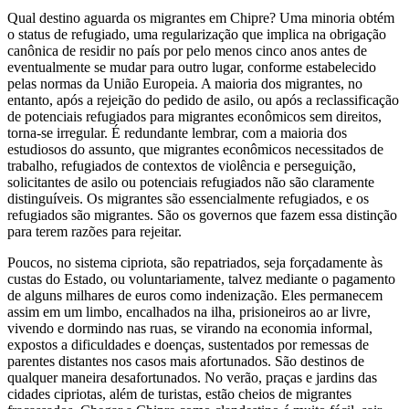
Qual destino aguarda os migrantes em Chipre? Uma minoria obtém
o status de refugiado, uma regularização que implica na obrigação
canônica de residir no país por pelo menos cinco anos antes de
eventualmente se mudar para outro lugar, conforme estabelecido
pelas normas da União Europeia. A maioria dos migrantes, no
entanto, após a rejeição do pedido de asilo, ou após a reclassificação
de potenciais refugiados para migrantes econômicos sem direitos,
torna-se irregular. É redundante lembrar, com a maioria dos
estudiosos do assunto, que migrantes econômicos necessitados de
trabalho, refugiados de contextos de violência e perseguição,
solicitantes de asilo ou potenciais refugiados não são claramente
distinguíveis. Os migrantes são essencialmente refugiados, e os
refugiados são migrantes. São os governos que fazem essa distinção
para terem razões para rejeitar.
Poucos, no sistema cipriota, são repatriados, seja forçadamente às
custas do Estado, ou voluntariamente, talvez mediante o pagamento
de alguns milhares de euros como indenização. Eles permanecem
assim em um limbo, encalhados na ilha, prisioneiros ao ar livre,
vivendo e dormindo nas ruas, se virando na economia informal,
expostos a dificuldades e doenças, sustentados por remessas de
parentes distantes nos casos mais afortunados. São destinos de
qualquer maneira desafortunados. No verão, praças e jardins das
cidades cipriotas, além de turistas, estão cheios de migrantes