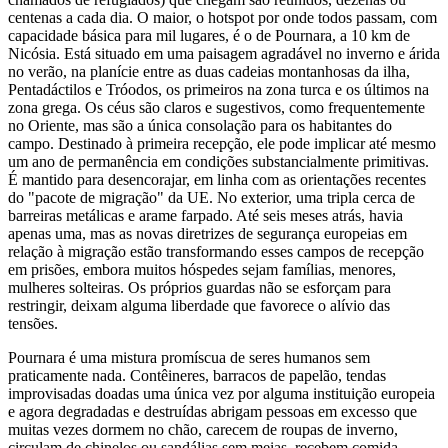
centenas a cada dia. O maior, o hotspot por onde todos passam, com
capacidade básica para mil lugares, é o de Pournara, a 10 km de
Nicósia. Está situado em uma paisagem agradável no inverno e árida
no verão, na planície entre as duas cadeias montanhosas da ilha,
Pentadáctilos e Tróodos, os primeiros na zona turca e os últimos na
zona grega. Os céus são claros e sugestivos, como frequentemente
no Oriente, mas são a única consolação para os habitantes do
campo. Destinado à primeira recepção, ele pode implicar até mesmo
um ano de permanência em condições substancialmente primitivas.
É mantido para desencorajar, em linha com as orientações recentes
do "pacote de migração" da UE. No exterior, uma tripla cerca de
barreiras metálicas e arame farpado. Até seis meses atrás, havia
apenas uma, mas as novas diretrizes de segurança europeias em
relação à migração estão transformando esses campos de recepção
em prisões, embora muitos hóspedes sejam famílias, menores,
mulheres solteiras. Os próprios guardas não se esforçam para
restringir, deixam alguma liberdade que favorece o alívio das
tensões.
Pournara é uma mistura promíscua de seres humanos sem
praticamente nada. Contêineres, barracos de papelão, tendas
improvisadas doadas uma única vez por alguma instituição europeia
e agora degradadas e destruídas abrigam pessoas em excesso que
muitas vezes dormem no chão, carecem de roupas de inverno,
circulam de chinelos ou sandálias sem meias, recebem comida