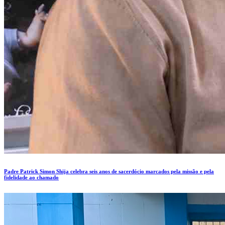
Padre Patrick Simon Shija celebra seis anos de sacerdócio marcados pela missão e pela
fidelidade ao chamado