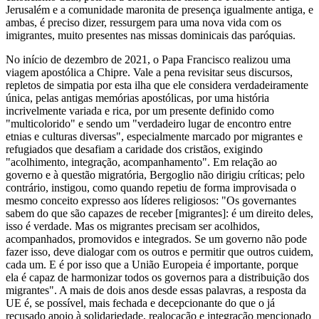
Jerusalém e a comunidade maronita de presença igualmente antiga, e
ambas, é preciso dizer, ressurgem para uma nova vida com os
imigrantes, muito presentes nas missas dominicais das paróquias.
No início de dezembro de 2021, o Papa Francisco realizou uma
viagem apostólica a Chipre. Vale a pena revisitar seus discursos,
repletos de simpatia por esta ilha que ele considera verdadeiramente
única, pelas antigas memórias apostólicas, por uma história
incrivelmente variada e rica, por um presente definido como
"multicolorido" e sendo um "verdadeiro lugar de encontro entre
etnias e culturas diversas", especialmente marcado por migrantes e
refugiados que desafiam a caridade dos cristãos, exigindo
"acolhimento, integração, acompanhamento". Em relação ao
governo e à questão migratória, Bergoglio não dirigiu críticas; pelo
contrário, instigou, como quando repetiu de forma improvisada o
mesmo conceito expresso aos líderes religiosos: "Os governantes
sabem do que são capazes de receber [migrantes]: é um direito deles,
isso é verdade. Mas os migrantes precisam ser acolhidos,
acompanhados, promovidos e integrados. Se um governo não pode
fazer isso, deve dialogar com os outros e permitir que outros cuidem,
cada um. E é por isso que a União Europeia é importante, porque
ela é capaz de harmonizar todos os governos para a distribuição dos
migrantes". A mais de dois anos desde essas palavras, a resposta da
UE é, se possível, mais fechada e decepcionante do que o já
recusado apoio à solidariedade, realocação e integração mencionado