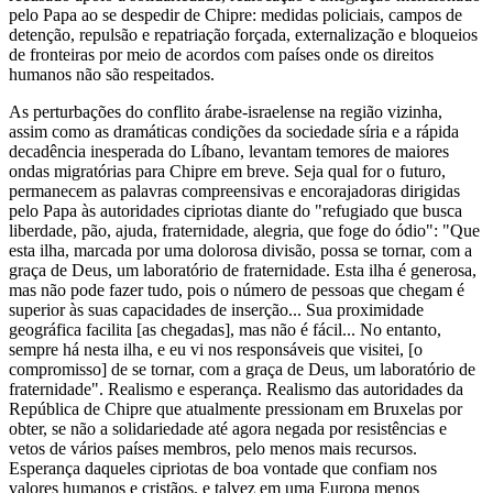
pelo Papa ao se despedir de Chipre: medidas policiais, campos de
detenção, repulsão e repatriação forçada, externalização e bloqueios
de fronteiras por meio de acordos com países onde os direitos
humanos não são respeitados.
As perturbações do conflito árabe-israelense na região vizinha,
assim como as dramáticas condições da sociedade síria e a rápida
decadência inesperada do Líbano, levantam temores de maiores
ondas migratórias para Chipre em breve. Seja qual for o futuro,
permanecem as palavras compreensivas e encorajadoras dirigidas
pelo Papa às autoridades cipriotas diante do "refugiado que busca
liberdade, pão, ajuda, fraternidade, alegria, que foge do ódio": "Que
esta ilha, marcada por uma dolorosa divisão, possa se tornar, com a
graça de Deus, um laboratório de fraternidade. Esta ilha é generosa,
mas não pode fazer tudo, pois o número de pessoas que chegam é
superior às suas capacidades de inserção... Sua proximidade
geográfica facilita [as chegadas], mas não é fácil... No entanto,
sempre há nesta ilha, e eu vi nos responsáveis que visitei, [o
compromisso] de se tornar, com a graça de Deus, um laboratório de
fraternidade". Realismo e esperança. Realismo das autoridades da
República de Chipre que atualmente pressionam em Bruxelas por
obter, se não a solidariedade até agora negada por resistências e
vetos de vários países membros, pelo menos mais recursos.
Esperança daqueles cipriotas de boa vontade que confiam nos
valores humanos e cristãos, e talvez em uma Europa menos