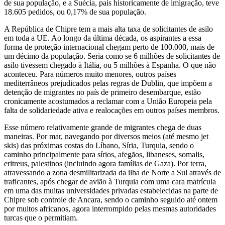
de sua população, e a Suécia, país historicamente de imigração, teve
18.605 pedidos, ou 0,17% de sua população.
A República de Chipre tem a mais alta taxa de solicitantes de asilo
em toda a UE. Ao longo da última década, os aspirantes a essa
forma de proteção internacional chegam perto de 100.000, mais de
um décimo da população. Seria como se 6 milhões de solicitantes de
asilo tivessem chegado à Itália, ou 5 milhões à Espanha. O que não
aconteceu. Para números muito menores, outros países
mediterrâneos prejudicados pelas regras de Dublin, que impõem a
detenção de migrantes no país de primeiro desembarque, estão
cronicamente acostumados a reclamar com a União Europeia pela
falta de solidariedade ativa e realocações em outros países membros.
Esse número relativamente grande de migrantes chega de duas
maneiras. Por mar, navegando por diversos meios (até mesmo jet
skis) das próximas costas do Líbano, Síria, Turquia, sendo o
caminho principalmente para sírios, afegãos, libaneses, somalis,
eritreus, palestinos (incluindo agora famílias de Gaza). Por terra,
atravessando a zona desmilitarizada da ilha de Norte a Sul através de
traficantes, após chegar de avião à Turquia com uma cara matrícula
em uma das muitas universidades privadas estabelecidas na parte de
Chipre sob controle de Ancara, sendo o caminho seguido até ontem
por muitos africanos, agora interrompido pelas mesmas autoridades
turcas que o permitiam.