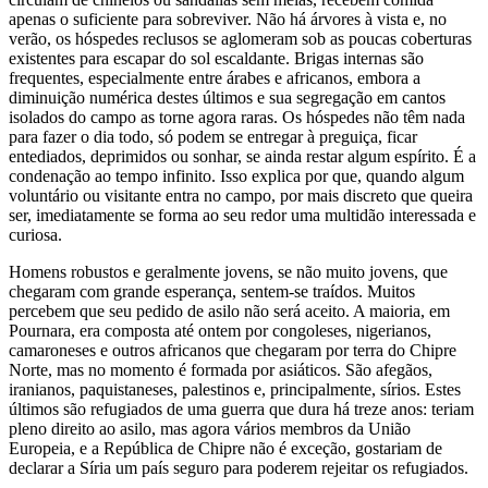
apenas o suficiente para sobreviver. Não há árvores à vista e, no
verão, os hóspedes reclusos se aglomeram sob as poucas coberturas
existentes para escapar do sol escaldante. Brigas internas são
frequentes, especialmente entre árabes e africanos, embora a
diminuição numérica destes últimos e sua segregação em cantos
isolados do campo as torne agora raras. Os hóspedes não têm nada
para fazer o dia todo, só podem se entregar à preguiça, ficar
entediados, deprimidos ou sonhar, se ainda restar algum espírito. É a
condenação ao tempo infinito. Isso explica por que, quando algum
voluntário ou visitante entra no campo, por mais discreto que queira
ser, imediatamente se forma ao seu redor uma multidão interessada e
curiosa.
Homens robustos e geralmente jovens, se não muito jovens, que
chegaram com grande esperança, sentem-se traídos. Muitos
percebem que seu pedido de asilo não será aceito. A maioria, em
Pournara, era composta até ontem por congoleses, nigerianos,
camaroneses e outros africanos que chegaram por terra do Chipre
Norte, mas no momento é formada por asiáticos. São afegãos,
iranianos, paquistaneses, palestinos e, principalmente, sírios. Estes
últimos são refugiados de uma guerra que dura há treze anos: teriam
pleno direito ao asilo, mas agora vários membros da União
Europeia, e a República de Chipre não é exceção, gostariam de
declarar a Síria um país seguro para poderem rejeitar os refugiados.