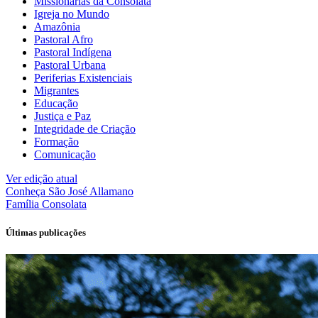
Missionárias da Consolata
Igreja no Mundo
Amazônia
Pastoral Afro
Pastoral Indígena
Pastoral Urbana
Periferias Existenciais
Migrantes
Educação
Justiça e Paz
Integridade de Criação
Formação
Comunicação
Ver edição atual
Conheça
São José Allamano
Família
Consolata
Últimas publicações