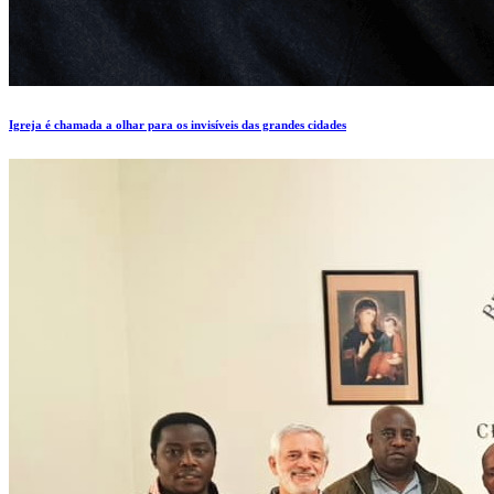
Igreja é chamada a olhar para os invisíveis das grandes cidades